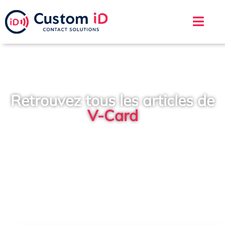
Retrouvez tous les articles de
V-Card
Custom iD
>
Blog
>
V-Card