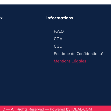
ux
Informations
F.A.Q.
CGA
CGU
Politique de Confidentialité
Mentions Légales
iD — All Rights Reserved — Powered by
IDEAL-COM