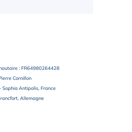
nautaire : FR64980264428
Pierre Cornillon
– Sophia Antipolis, France
Francfort, Allemagne