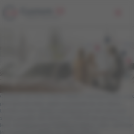
Panneau de gestion des cookies
Comment une fiche contact dédiée à l’entreprise peut vous
permettre de mieux capter le potentiel de vos clients ?
La fiche contact dédiée à l’entreprise est bien plus qu’un
simple annuaire, elle devient un HUB de ses services et un
levier stratégique pour fluidifier la relation client, optimiser
les échanges et générer du chiffre d’affaires