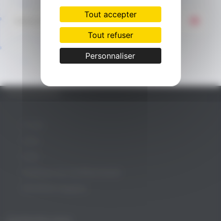
Tarifs
Tout accepter
E-
mail
Références
Tout refuser
L’Agence
Personnaliser
Contact
Informations
F.A.Q.
CGA
CGU
Politique de Confidentialité
Mentions Légales
Contactez-nous