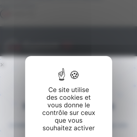
supplémentaire.
Custom iD
Gardez le contact avec vos clients
Gardons le contact
Ce site utilise
Liens Principaux
des cookies et
Inscrivez-vous à
notre
vous donne le
contrôle sur ceux
newsletter
Accueil
que vous
La meilleure façon de devenir un expert des échanges entre
Solution
souhaitez activer
l’entreprise et ses clients.
Métiers